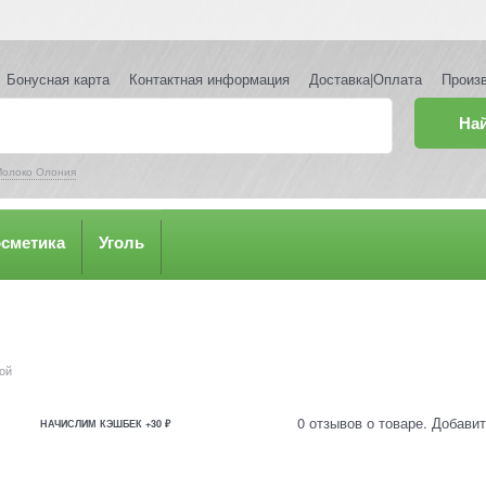
Бонусная карта
Контактная информация
Доставка|Оплата
Произ
На
олоко Олония
осметика
Уголь
ой
0 отзывов о товаре. Добавит
НАЧИСЛИМ КЭШБЕК +30 ₽