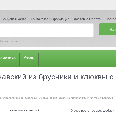
Бонусная карта
Контактная информация
Доставка|Оплата
Произ
На
олоко Олония
осметика
Уголь
авский из брусники и клюквы с
с Карельский скандинавский из брусники и клюквы с пряностями 230г Мама Карелия
0 отзывов о товаре. Добавит
НАЧИСЛИМ КЭШБЕК +4 ₽