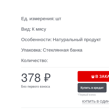
Ед. измерения:
шт
Вид:
К мясу
Особенности:
Натуральный продукт
Упаковка:
Стеклянная банка
Количество:
378
₽
В ЗАК
Без первого взноса
Купить в кредит
*Первый взнос
КУПИТЬ В ОДИН