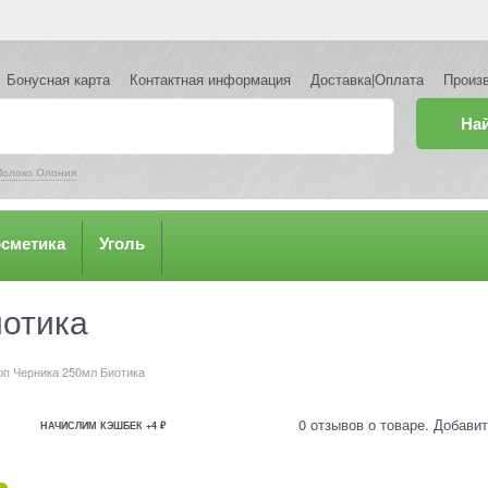
Бонусная карта
Контактная информация
Доставка|Оплата
Произ
На
олоко Олония
осметика
Уголь
иотика
оп Черника 250мл Биотика
0 отзывов о товаре. Добавит
НАЧИСЛИМ КЭШБЕК +4 ₽