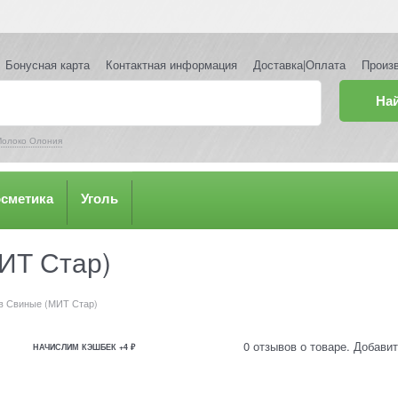
Бонусная карта
Контактная информация
Доставка|Оплата
Произ
На
олоко Олония
осметика
Уголь
ИТ Стар)
в Свиные (МИТ Стар)
0 отзывов о товаре. Добавит
НАЧИСЛИМ КЭШБЕК +4 ₽