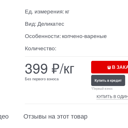
Ед. измерения:
кг
Вид:
Деликатес
Особенности:
копчено-вареные
Количество:
399
₽/кг
В ЗАК
Без первого взноса
Купить в кредит
*Первый взнос
КУПИТЬ В ОДИН
део
Отзывы на этот товар