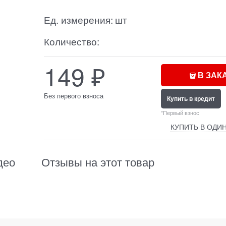
Ед. измерения:
шт
Количество:
149
₽
В ЗАК
Без первого взноса
Купить в кредит
*Первый взнос
КУПИТЬ В ОДИН
део
Отзывы на этот товар