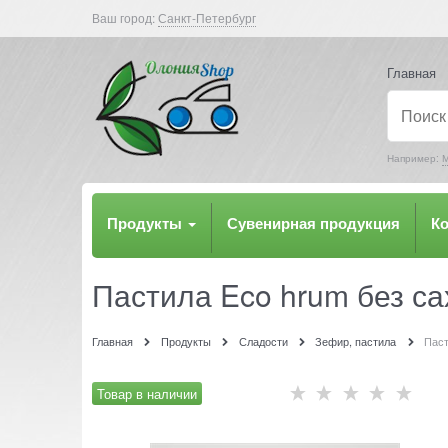
Ваш город:
Санкт-Петербург
Главная
Например:
М
Продукты
Сувенирная продукция
К
Пастила Eco hrum без са
Главная
Продукты
Сладости
Зефир, пастила
Паст
Товар в наличии