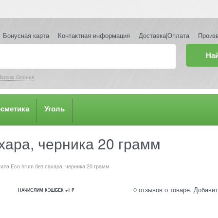
Бонусная карта
Контактная информация
Доставка|Оплата
Произ
На
олоко Олония
осметика
Уголь
хара, черника 20 грамм
ила Eco hrum без сахара, черника 20 грамм
0 отзывов о товаре. Добавит
НАЧИСЛИМ КЭШБЕК +1 ₽