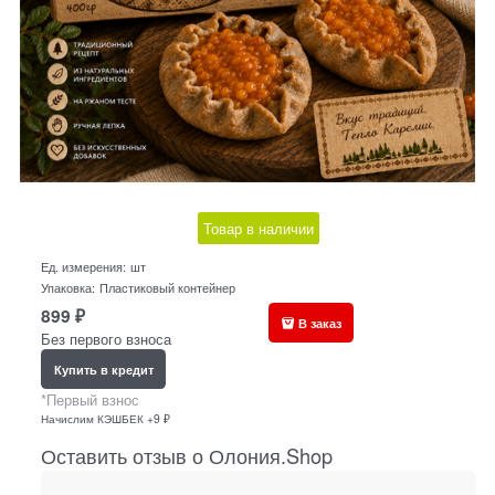
Товар в наличии
Ед. измерения:
шт
Упаковка:
Пластиковый контейнер
899
₽
В заказ
Без первого взноса
Купить в кредит
*Первый взнос
Начислим КЭШБЕК +9 ₽
Оставить отзыв о Олония.Shop