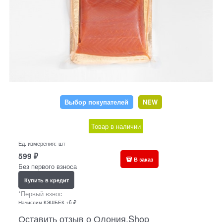
Выбор покупателей
NEW
Товар в наличии
Ед. измерения:
шт
599
₽
В заказ
Без первого взноса
Купить в кредит
*Первый взнос
Начислим КЭШБЕК +6 ₽
Оставить отзыв о Олония.Shop