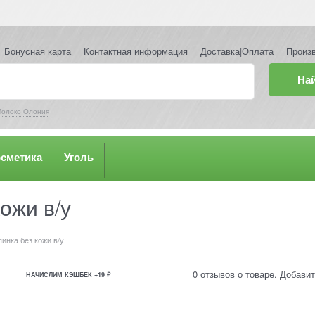
Бонусная карта
Контактная информация
Доставка|Оплата
Произ
На
олоко Олония
осметика
Уголь
ожи в/у
пинка без кожи в/у
0 отзывов о товаре. Добавит
НАЧИСЛИМ КЭШБЕК +19 ₽