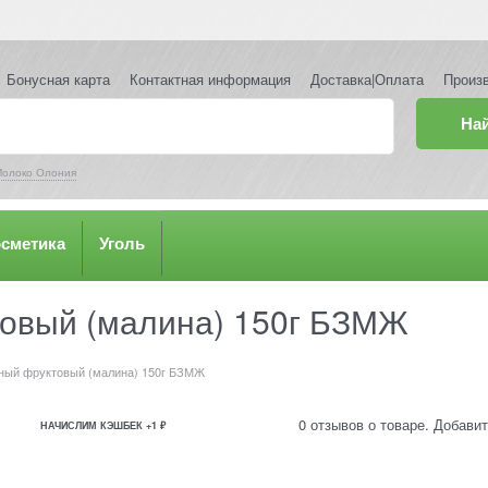
Бонусная карта
Контактная информация
Доставка|Оплата
Произ
На
олоко Олония
осметика
Уголь
товый (малина) 150г БЗМЖ
ный фруктовый (малина) 150г БЗМЖ
0 отзывов о товаре. Добавит
НАЧИСЛИМ КЭШБЕК +1 ₽