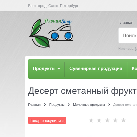
Ваш город:
Санкт-Петербург
Главная
Например:
М
Продукты
Сувенирная продукция
К
Десерт сметанный фрук
Главная
Продукты
Молочные продукты
Десерт сметан
Товар раскупили :(