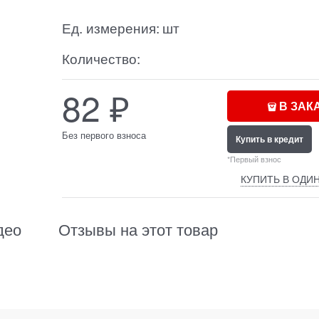
Ед. измерения:
шт
Количество:
82
₽
В ЗАК
Без первого взноса
Купить в кредит
*Первый взнос
КУПИТЬ В ОДИН
део
Отзывы на этот товар