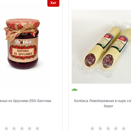
Хит
енье из брусники 250г Биотика
Колбаса Левобережная в сыре с/
берег