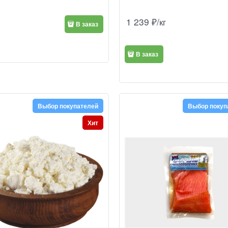
1 239
₽/кг
В заказ
В заказ
Выбор покупателей
Выбор покуп
Хит