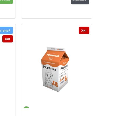
ателей
Хит
Хит