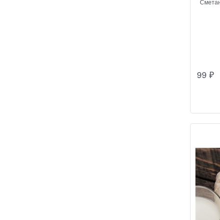
Сметан
99
₽