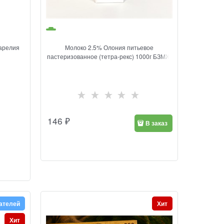
Карелия
Молоко 2.5% Олония питьевое
пастеризованное (тетра-рекс) 1000г БЗМЖ
146
₽
В заказ
ателей
Хит
Хит