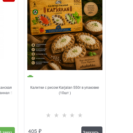
ианская
Калитки с рисом Karjalan 550г в упаковке
анная 5л
(10шт )
405
₽
В заказ
Заказать