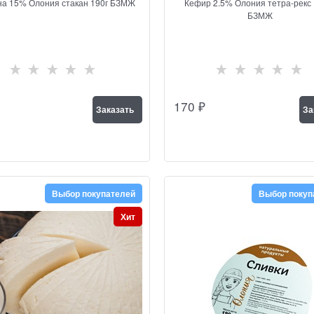
а 15% Олония стакан 190г БЗМЖ
Кефир 2.5% Олония тетра-рекс 
БЗМЖ
170
₽
Заказать
За
Выбор покупателей
Выбор покуп
Хит