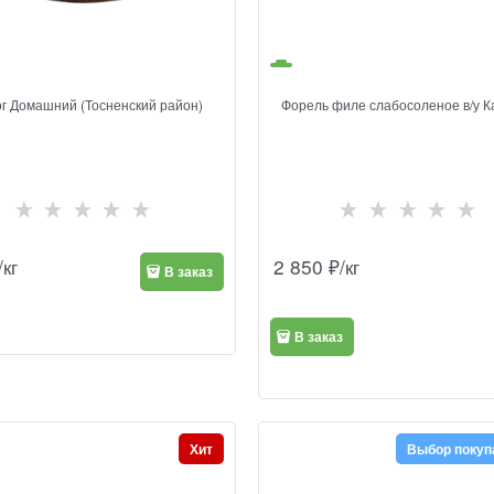
ог Домашний (Тосненский район)
Форель филе слабосоленое в/у 
/кг
2 850
₽/кг
В заказ
В заказ
Хит
Выбор покуп