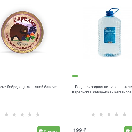
сье Добродед в жестяной баночке
Вода природная питьевая артез
Карельская жемчужина+ негазиров
199
₽
В заказ