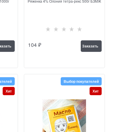
1000г
Ряженка 4% Олония тетра-рекс 500г БЗМЖ
104
₽
казать
Заказать
ателей
Выбор покупателей
Хит
Хит