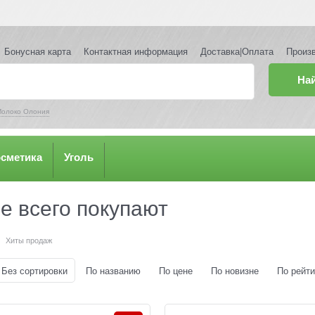
Бонусная карта
Контактная информация
Доставка|Оплата
Произ
На
олоко Олония
осметика
Уголь
е всего покупают
Хиты продаж
Без сортировки
По названию
По цене
По новизне
По рейти