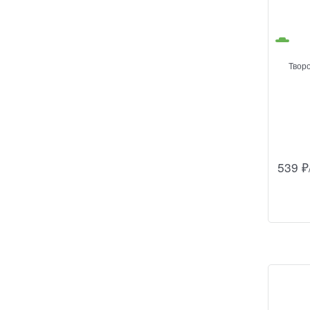
Твор
539
₽