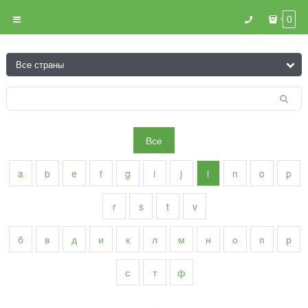
0
Все
a
b
e
f
g
i
j
l
n
o
p
r
s
t
v
б
в
д
и
к
л
м
н
о
п
р
с
т
ф