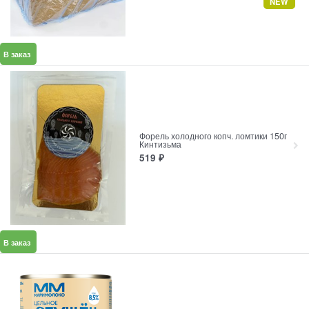
NEW
В заказ
Форель холодного копч. ломтики 150г
Кинтизьма
519
₽
В заказ