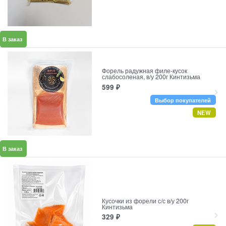
В заказ
Форель радужная филе-кусок
слабосоленая, в/у 200г Кинтизьма
599
₽
Выбор покупателей
NEW
В заказ
Кусочки из форели с/с в/у 200г
Кинтизьма
329
₽