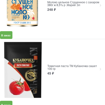
Молоко цельное Сгущенное с сахаром
380г ж 8,5% р .Марий Эл
248
₽
В заказ
Томатная паста ТМ Кубаночка сашет
100 гр
45
₽
В заказ