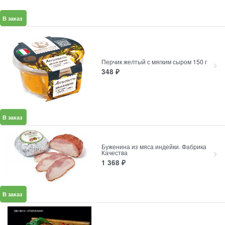
В заказ
Перчик желтый с мягким сыром 150 г
348
₽
В заказ
Буженина из мяса индейки. Фабрика
Качества
1 368
₽
В заказ