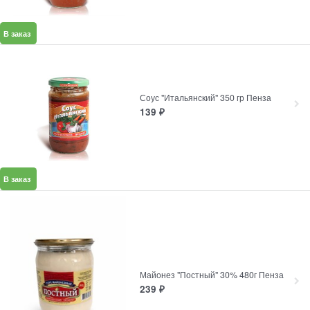
В заказ
Соус "Итальянский" 350 гр Пенза
139
₽
В заказ
Майонез "Постный" 30% 480г Пенза
239
₽