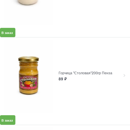
В заказ
Горчица "Столовая"200гр Пенза
89
₽
В заказ