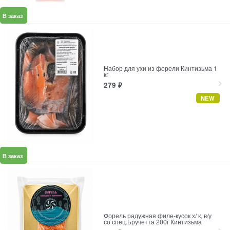
В заказ
Набор для ухи из форели Кинтизьма 1
кг
279
₽
NEW
В заказ
Форель радужная филе-кусок х/ к, в/у
со спец.Бручетта 200г Кинтизьма