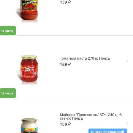
139
₽
В заказ
Томатная паста 270 гр Пенза
169
₽
В заказ
Майонез "Провансаль" 67% 240 гр б/
стекло Пенза
168
₽
Выбор покупателей