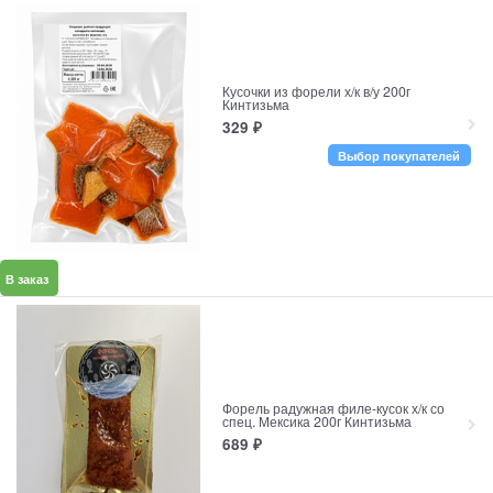
Кусочки из форели х/к в/у 200г
Кинтизьма
329
₽
Выбор покупателей
В заказ
Форель радужная филе-кусок х/к со
спец. Мексика 200г Кинтизьма
689
₽