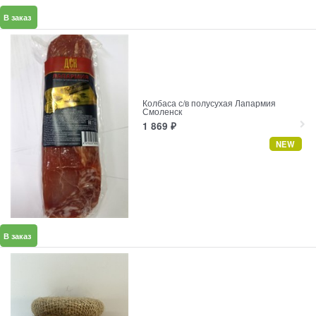
В заказ
Колбаса с/в полусухая Лапармия
Смоленск
1 869
₽
NEW
В заказ