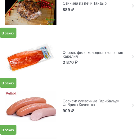
Свинина из печи Тандыр
889
₽
В заказ
Форель филе холодного копчения
Карелия
2 870
₽
В заказ
Сосиски сливочные Гарибальди
Фабрика Качества
909
₽
В заказ