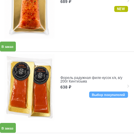
689
₽
NEW
В заказ
Форель радужная филе-кусок х/к, в/у
200г Кинтизьма
638
₽
Выбор покупателей
В заказ