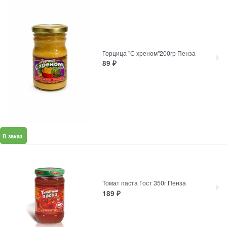
Горцица "С хреном"200гр Пенза
89
₽
В заказ
Томат паста Гост 350г Пенза
189
₽