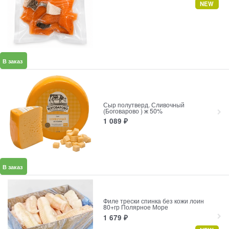
NEW
В заказ
Сыр полутверд. Сливочный
(Боговарово ) ж 50%
1 089
₽
В заказ
Филе трески спинка без кожи лоин
80+гр Полярное Море
1 679
₽