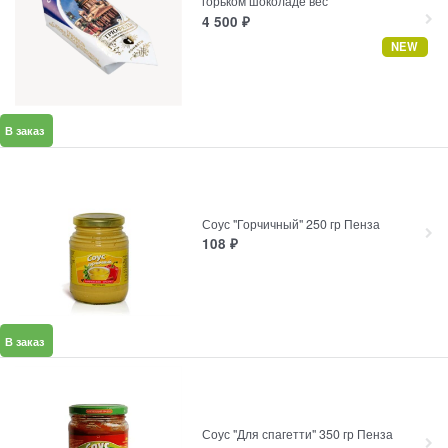
горьком шоколаде вес
4 500
₽
NEW
В заказ
Соус "Горчичный" 250 гр Пенза
108
₽
В заказ
Соус "Для спагетти" 350 гр Пенза