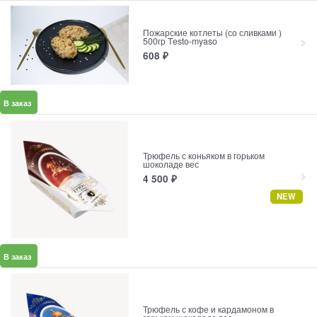
Пожарские котлеты (со сливками )
500гр Testo-myaso
608
₽
В заказ
Трюфель с коньяком в горьком
шоколаде вес
4 500
₽
NEW
В заказ
Трюфель с кофе и кардамоном в