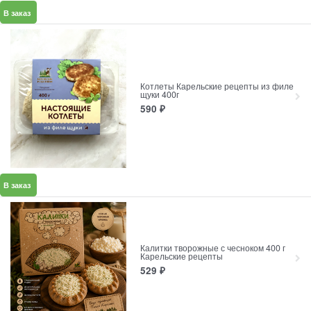
В заказ
Котлеты Карельские рецепты из филе
щуки 400г
590
₽
В заказ
Калитки творожные с чесноком 400 г
Карельские рецепты
529
₽