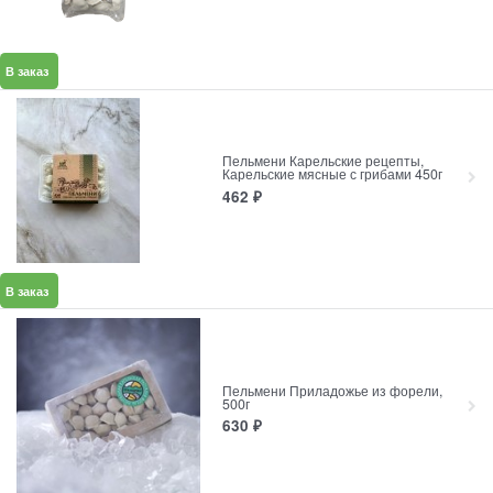
В заказ
Пельмени Карельские рецепты,
Карельские мясные с грибами 450г
462
₽
В заказ
Пельмени Приладожье из форели,
500г
630
₽