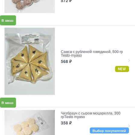
572
₽
В заказ
Самса с рубленой говядиной, 500 гр
Testo-myaso
568
₽
NEW
В заказ
Чизбраун с сыром моцарелла, 300
грTesto myaso
358
₽
Выбор покупателей