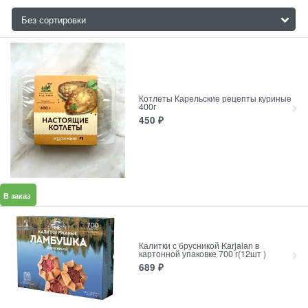
Котлеты Карельские рецепты куриные
400г
450
₽
В заказ
Калитки с брусникой Karjalan в
картонной упаковке 700 г(12шт )
689
₽