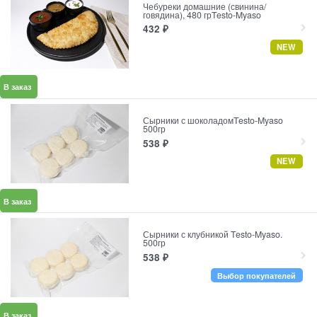
Чебуреки домашние (свинина/
говядина), 480 грTesto-Myaso
432
₽
NEW
В заказ
Сырники с шоколадомTesto-Myaso
500гр
538
₽
NEW
В заказ
Сырники с клубникой Testo-Myaso.
500гр
538
₽
Выбор покупателей
В заказ