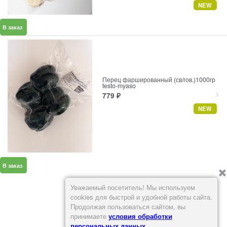
NEW
В заказ
Перец фаршированный (св/гов.)1000гр
testo-myaso
779
₽
NEW
В заказ
Уважаемый посетитель! Мы используем
1
2
cookies для быстрой и удобной работы сайта.
Продолжая пользоваться сайтом, вы
принимаете
условия обработки
персональных данных
.