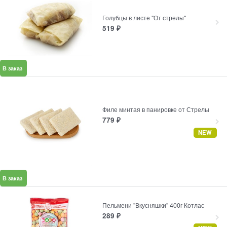
Голубцы в листе "От стрелы"
519
₽
В заказ
Филе минтая в панировке от Стрелы
779
₽
NEW
В заказ
Пельмени "Вкусняшки" 400г Котлас
289
₽