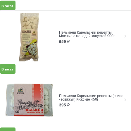
В заказ
Пельмени Карельский рецепты
Мясные с молодой капустой 900г
659
₽
В заказ
Пельмени Карельские рецепты (свино
- говяжьи) Кижские 450г
395
₽