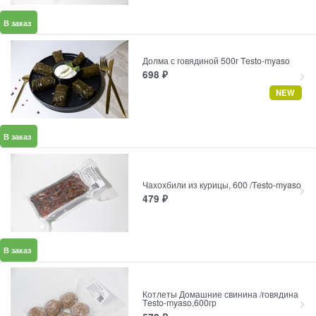
В заказ
Долма с говядиной 500г Testo-myaso
698
₽
NEW
В заказ
Чахохбили из курицы, 600 /Testo-myaso
479
₽
В заказ
Котлеты Домашние свинина /говядина
Testo-myaso,600гр