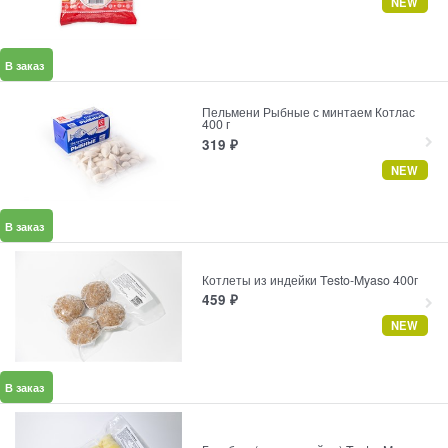
NEW
В заказ
Пельмени Рыбные с минтаем Котлас
400 г
319
₽
NEW
В заказ
Котлеты из индейки Testo-Myaso 400г
459
₽
NEW
В заказ