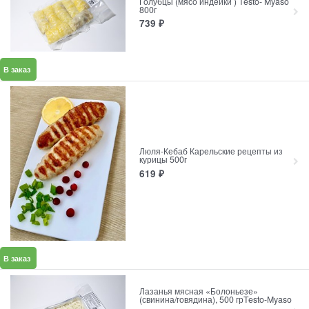
Голубцы (мясо индейки ) Testo- Myaso
800г
739
₽
В заказ
Люля-Кебаб Карельские рецепты из
курицы 500г
619
₽
В заказ
Лазанья мясная «Болоньезе»
(свинина/говядина), 500 грTesto-Myaso