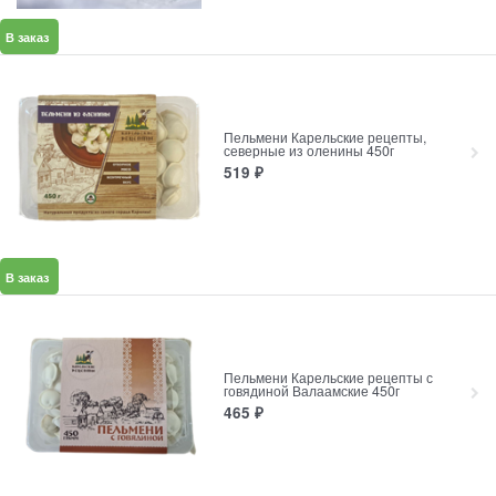
В заказ
Пельмени Карельские рецепты,
северные из оленины 450г
519
₽
В заказ
Пельмени Карельские рецепты с
говядиной Валаамские 450г
465
₽