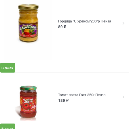
Горцица "С хреном"200гр Пенза
89
₽
В заказ
Томат паста Гост 350г Пенза
189
₽
В заказ