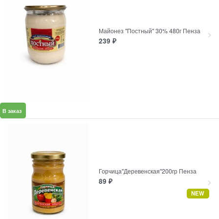
Майонез "Постный" 30% 480г Пенза
239
₽
В заказ
Горчица"Деревенская"200гр Пенза
89
₽
NEW