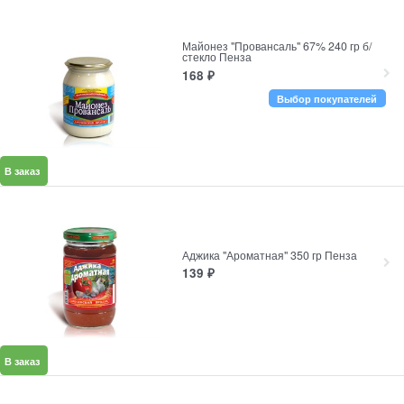
Майонез "Провансаль" 67% 240 гр б/
стекло Пенза
168
₽
Выбор покупателей
В заказ
Аджика "Ароматная" 350 гр Пенза
139
₽
В заказ