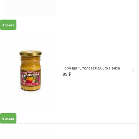
В заказ
Горчица "Столовая"200гр Пенза
89
₽
В заказ